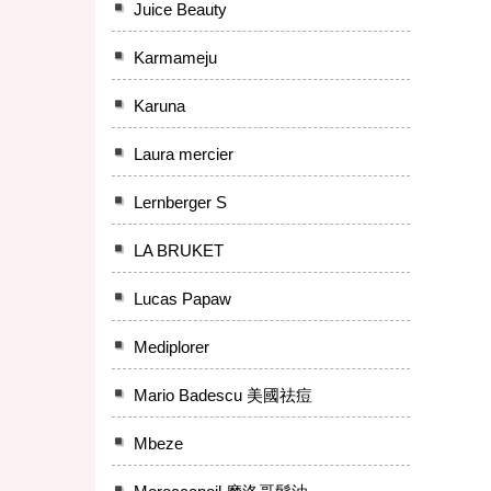
Juice Beauty
Karmameju
Karuna
Laura mercier
Lernberger S
LA BRUKET
Lucas Papaw
Mediplorer
Mario Badescu 美國祛痘
Mbeze