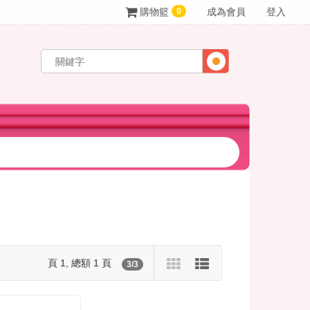
0
購物籃
成為會員
登入
頁 1, 總額 1 頁
3/3