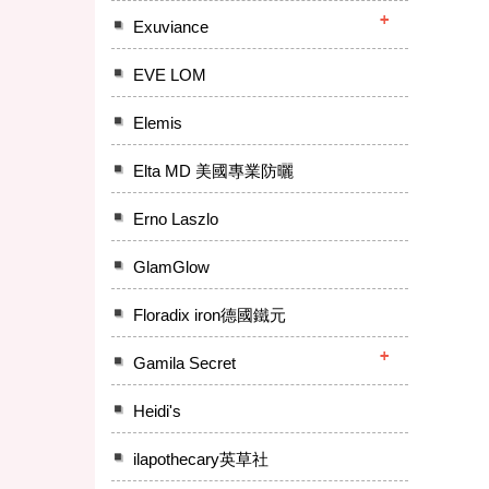
Exuviance
EVE LOM
Elemis
Elta MD 美國專業防曬
Erno Laszlo
GlamGlow
Floradix iron德國鐵元
Gamila Secret
Heidi's
ilapothecary英草社