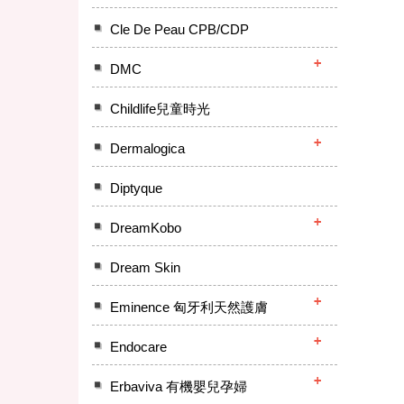
Cle De Peau CPB/CDP
DMC
Childlife兒童時光
Dermalogica
Diptyque
DreamKobo
Dream Skin
Eminence 匈牙利天然護膚
Endocare
Erbaviva 有機嬰兒孕婦