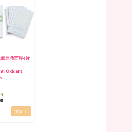
 抗氧急救面膜4片
ti Oxidant
s
00
00
賣光了