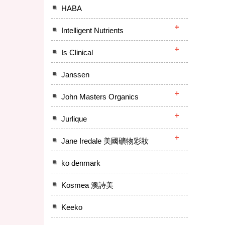
HABA
Intelligent Nutrients
Is Clinical
Janssen
John Masters Organics
Jurlique
Jane Iredale 美國礦物彩妝
ko denmark
Kosmea 澳詩美
Keeko