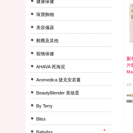
健康保健
珠寶飾物
美容儀器
郵費及其他
寵物保健
新包
片裝
AHAVA 死海泥
Ma
Aromedica 捷克安若蔓
KR-
BeautyBlender 美妝蛋
HK
HK
By Terry
Bliss
Babyliss