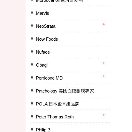
Moroccanoil 摩洛哥髮油
Marvis
NeoStrata
Now Foods
Nuface
Obagi
Perricone MD
Patchology 美國面膜眼膜專家
POLA 日本殿堂級品牌
Peter Thomas Roth
Philip B