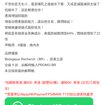
不管你是天生小，還是哺乳之後縮水下垂，又或是減脂減得太猛了
也縮水了，這款都適合你！
透過增儲
部脂肪
增進自體產脂肪能力，讓
自然生長，圓潤嘭起！
堪稱無廬便捷式脂肪填充！
裡面是有個黃金美胸成分，會脂肪細胞增加64%，體積就增加了22
倍
早晚用，8週後，換內衣
品牌優惠
Biologique Recherch（BR）」原液之謎
全線 9 折，結帳時輸入PROMO-BR
本店保留最終解釋權。
*包郵限香港:滿500: 香港 (順豐站/櫃) ; 滿$800 :香港 (住宅/工商地
址)
**需選擇以AlipayHK/Payme/FPS/BANK TT付款以便更快處理