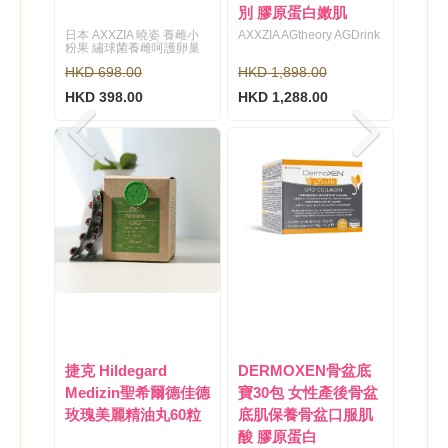
別 膠原蛋白嫩肌
日本 AXXZIA 曉姿 養雌小
AXXZIA AGtheory AGDrink
粉果 繡球菌養雌呵護卵巢
HKD 698.00
HKD 1,898.00
HKD 398.00
HKD 1,288.00
捷克 Hildegard
DERMOXEN骨盆底
Medizin聖希爾德佳德
寶30包 女性產後骨盆
玫瑰美麗精油丸60粒
底肌保養骨盆口服肌
酸 膠原蛋白