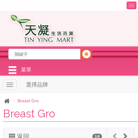
T
o
g
g
l
e
n
a
v
i
g
菜單
a
t
選擇品牌
T
i
o
o
g
n
Breast Gro
g
Breast Gro
l
e
n
a
v
返回
1/4