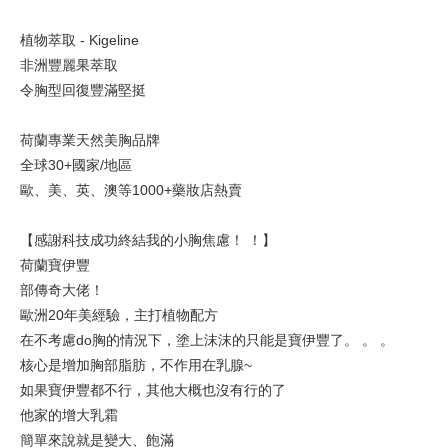
植物萃取 - Kigeline
非洲豐麗果萃取
令胸型回復豐滿堅挺
荷蘭專業天然美胸品牌
全球30+國家/地區
歐、美、英、澳等1000+藥妝店熱賣
【感謝科技
成功終結我的小胸焦慮！ ！】
荷蘭
寶伊豐
部傳奇大佬！
歐洲20年
美經驗，主打植物配方
在不考慮do胸的情況下，塗上沫沫的只能是寶伊豐了。 。 。
核心是增加胸部脂肪，不作用在乳腺~
如果寶伊豐都不行，其他大概也沒有行的了
他家的增大乳霜
簡單來說就是變大、飽滿