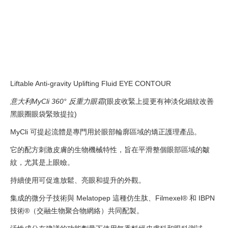
Liftable Anti-gravity Uplifting Fluid EYE CONTOUR
意大利MyCli 360° 反重力眼霜
(眼皮收緊上提更有神淡化細紋改善
黑眼圈眼袋緊致提拉)
MyCli 可提起流體是專門用於眼部輪廓區域的矯正護理產品。
它的配方刺激皮膚的生物機械特性，旨在平滑整個眼部區域的皺
紋，尤其是上眼瞼。
持續使用可促進放鬆、亮眼和提升的外觀。
集成的微分子技術與 Melatopep 這種仿生肽、Filmexel® 和 IBPN
技術®（交融生物聚合物網絡）共同配製。