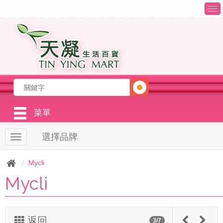
T
o
g
g
l
e
n
a
v
i
g
菜單
a
t
選擇品牌
T
i
o
o
g
n
Mycli
g
Mycli
l
e
n
a
v
返回
3/7