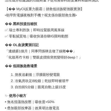
活性成分在建議的功能劑量下使用無香料經皮膚科和眼科測試
【�� MyCli反重力眼霜｜拯救低頭族鬆弛眼實測】
▫️朝早對電腦夜晚對手機？呢支係你眼部救生圈▫️
�� ‌
黑科技提拉秘技
✅ 瑞士專利胜肽｜即時拉緊眼周風箏線
✅ 零黏膩質地｜吸收快過你睇IG限時動態
�� ‌
OL血淚實測日記
「連續搽1個月｜同事問係咪去做了線雕��」
「化妝再冇卡粉｜雙眼皮摺痕突然變得好deep！」
�� ‌
低頭族急救場景
熬夜追劇後｜浮腫眼秒變電眼
冷氣房吹足8粒鐘｜乾紋即時被填平
自拍前5分鐘｜眼尾自動上揚15度
✨ ‌
使用小秘方
• 無名指溫熱按壓｜吸收度+50%
• 疊加眼部按摩器｜效果堪比微電流