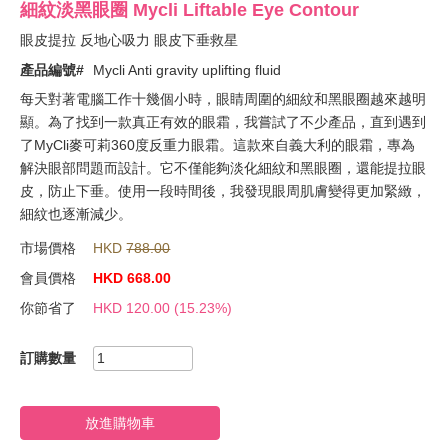
細紋淡黑眼圈 Mycli Liftable Eye Contour
眼皮提拉 反地心吸力 眼皮下垂救星
產品編號#
Mycli Anti gravity uplifting fluid
每天對著電腦工作十幾個小時，眼睛周圍的細紋和黑眼圈越來越明
顯。為了找到一款真正有效的眼霜，我嘗試了不少產品，直到遇到
了MyCli麥可莉360度反重力眼霜。這款來自義大利的眼霜，專為
解決眼部問題而設計。它不僅能夠淡化細紋和黑眼圈，還能提拉眼
皮，防止下垂。使用一段時間後，我發現眼周肌膚變得更加緊緻，
細紋也逐漸減少。
市場價格
HKD
788.00
會員價格
HKD
668.00
你節省了
HKD
120.00
(15.23%)
訂購數量
放進購物車