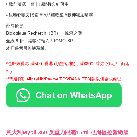
• 妝前薄搽一層｜眼影持久到落更
#反地心吸力眼霜 #低頭族救星 #眼神殺返晒嚟
品牌優惠
Biologique Recherch（BR）」原液之謎
全線 9 折，結帳時輸入PROMO-BR
本店保留最終解釋權。
*包郵限香港:滿500: 香港 (順豐站/櫃) ; 滿$800 :香港 (住宅/工商地
址)
**需選擇以AlipayHK/Payme/FPS/BANK TT付款以便更快處理
意大利Mycli 360 反重力眼霜15ml 眼周提拉緊緻淡