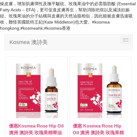
i
燥皮膚，增加肌膚彈性及撫平皺紋。玫瑰果油中的必需脂肪酸 (Essential
g
Fatty Acids – EFA)，更可促進皮膚再生，幫助消除疤痕以及減淡妊娠
a
紋。玫瑰果油的分子結構與皮膚的天然油脂相似，因此能被皮膚迅速吸
t
收，難怪英國凱特王妃(Kate Middleton)也大愛。#kosmea
i
hongkong,#kosmeahk,#kosmea香港
o
n
T
Kosmea 澳詩美
o
g
g
l
e
n
a
v
i
g
a
t
i
優惠Kosmea Rose Hip Oil
優惠 Kosmea Rose Hip
o
澳洲 澳詩美 玫瑰果精華油
Oil 澳洲 澳詩美 玫瑰果精
n