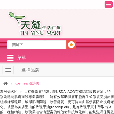
T
o
g
g
l
e
n
a
v
i
g
菜單
a
t
選擇品牌
T
i
o
o
g
n
Kosmea 澳詩美
g
l
澳洲知名Kosmea有機護膚品牌，獲USDA, ACO有機認證玫瑰果油，特
e
別為脆弱肌膚而設專業護理油，能有效幫助肌膚細胞再生並修復受損皮膚
n
組織紓緩乾燥、敏感肌膚問題，改善膚質，更可抗自由基侵害防止皮膚老
a
化。被譽為美膚聖油的玫瑰果油(rosehip oil)，是從玫瑰果實中萃取出來
v
的一種植物油。玫瑰果油含有豐富的維他命和抗氧化劑，能夠滋潤保濕乾