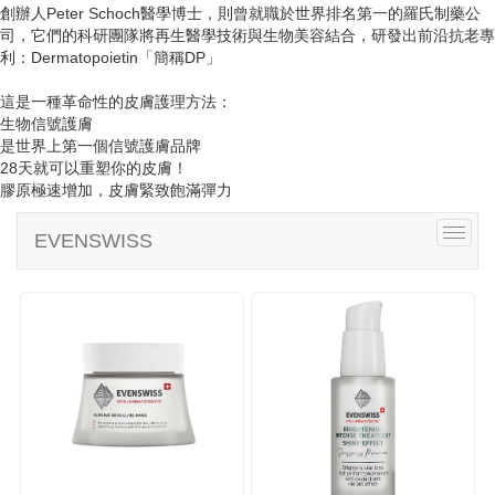
i
創辦人Peter Schoch醫學博士，則曾就職於世界排名第一的羅氏制藥公
g
司，它們的科研團隊將再生醫學技術與生物美容結合，研發出前沿抗老專
a
利：Dermatopoietin「簡稱DP」
t
i
這是一種革命性的皮膚護理方法：
o
生物信號護膚
n
是世界上第一個信號護膚品牌
28天就可以重塑你的皮膚！
膠原極速增加，皮膚緊致飽滿彈力
T
EVENSWISS
o
g
g
l
e
n
a
v
i
g
a