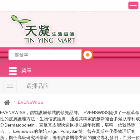
T
o
g
g
l
e
n
a
v
i
g
菜單
a
t
選擇品牌
T
i
o
o
g
n
EVENSWISS
g
l
EVENSWISS，信號護膚領域的領先品牌。 EVENSWISS提供了一種革命
e
性的皮膚護理方法：生物信號護膚，通過其獨家的創新複合多聚肽專利成
n
分Dermatopoietin，直擊真皮層快速恢復肌膚年輕態，堪稱「信號熱瑪
a
吉」。Evenswiss的創始人Igor Pomytkin博士曾在莫斯科化學物理研究
v
所，擔任高級研究科學家，擁有許多醫學方面的前沿專利發明，而另一位