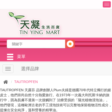
T
o
g
g
l
e
n
a
v
i
g
菜單
a
t
選擇品牌
T
i
o
o
g
n
TAUTROPFEN
g
l
TAUTROPFEN 天露芬 品牌創辦人Plum夫婦是德國70年代特立獨行的嬉
e
皮士，他們崇尚自然十分熱愛旅行。在1973年一次義大利托斯卡納的旅
n
行中，因為肌膚不適第一次接觸到了 治療受損的「陽光植物浸泡油」。
a
他們發現，這種歐洲古老的手工浸泡技術可以完整地保留植物活性成分，
v
提煉出安全純淨，溫和營養的精華油。