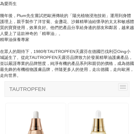
i
為愛而生
g
a
幾年後，Plum先生嘗試把歐洲傳統的「陽光植物浸泡技術」運用到身體
t
護理上，親手製作了洋甘菊、金盞花、沙棘精華油給懷孕的太太和敏感體
i
質的寶寶使用，效果良好。他們把產品分享給身邊的朋友和鄰居，越來越
o
人愛上了這款神奇的「精華油」。
n
精華油保養專家
在眾人的期待下，1980年TAUTROPFEN天露芬在德國巴伐利亞Oing小
城誕生了。從此TAUTROPFEN天露芬品牌致力於發展精華油護膚產品，
並以嚴謹專業的品牌態度，純淨有機的產品系列和親切的價格，成為德國
最先鋒的有機植物護膚品牌，伴隨更多人的使用，走出德國，走向歐洲，
走向世界。
T
TAUTROPFEN
o
g
g
l
e
n
a