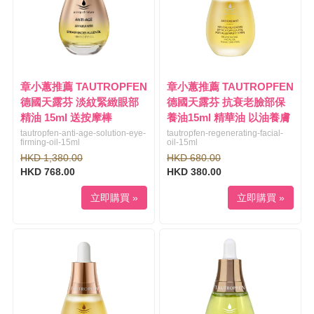
v
i
g
a
t
i
章小蕙推薦 TAUTROPFEN
章小蕙推薦 TAUTROPFEN
o
德國天露芬 淡紋緊緻眼部
德國天露芬 抗衰老臉部保
n
精油 15ml 送按摩棒
養油15ml 精華油 以油養膚
tautropfen-anti-age-solution-eye-
tautropfen-regenerating-facial-
firming-oil-15ml
oil-15ml
HKD 1,380.00
HKD 680.00
HKD 768.00
HKD 380.00
立即購買 »
立即購買 »