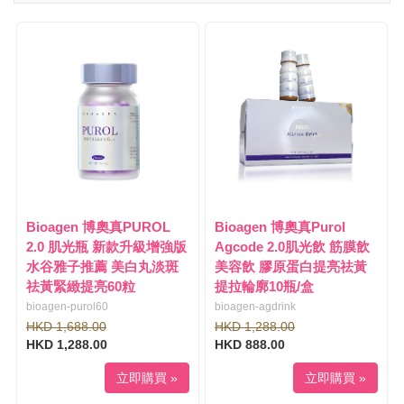
i
g
g
g
a
l
t
e
i
n
o
a
n
v
i
g
a
t
i
Bioagen 博奧真PUROL
Bioagen 博奧真Purol
o
2.0 肌光瓶 新款升級增強版
Agcode 2.0肌光飲 筋膜飲
n
水谷雅子推薦 美白丸淡斑
美容飲 膠原蛋白提亮祛黃
祛黃緊緻提亮60粒
提拉輪廓10瓶/盒
bioagen-purol60
bioagen-agdrink
HKD 1,688.00
HKD 1,288.00
HKD 1,288.00
HKD 888.00
立即購買 »
立即購買 »