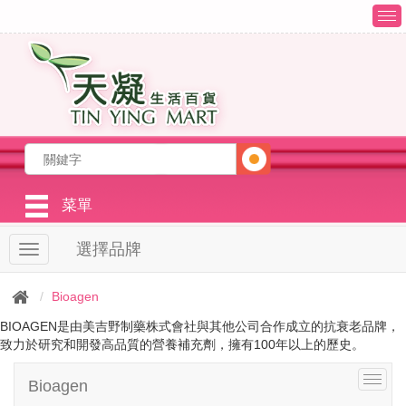
T
o
g
g
l
e
n
a
v
i
g
菜單
a
t
選擇品牌
T
i
o
o
g
n
Bioagen
g
l
BIOAGEN是由美吉野制藥株式會社與其他公司合作成立的抗衰老品牌，
e
致力於研究和開發高品質的營養補充劑，擁有100年以上的歷史。
n
a
T
Bioagen
v
o