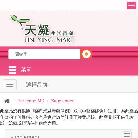
T
o
g
g
l
e
n
a
v
i
g
菜單
a
t
選擇品牌
T
i
o
o
g
n
Perricone MD
Supplement
g
l
此產品沒有根據《藥劑業及毒藥條例》或《中醫藥條例》註冊。為此產品
e
作出的任何聲稱亦沒有為進行該等註冊而接受評核。此產品並不供作診
n
斷、治療或預防任何疾病之用。
a
v
T
Supplement