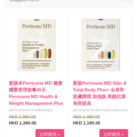
i
o
g
g
a
g
t
l
i
e
o
n
n
a
v
i
g
a
t
i
新版本Perricone MD 健康
新版Perricone MD Skin &
o
體重管理套餐45天
Total Body Plus+ 全身和
n
Perricone MD Health &
肌膚調理 加強版 美顏抗衰
Weight Management Plus
免疫提高
perriconemd healthweight
perriconemd-skin-total-body-plus
HKD 1,880.00
HKD 1,480.00
HKD 1,380.00
HKD 1,180.00
立即購買 »
立即購買 »