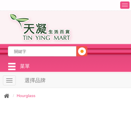
T
o
g
g
l
e
n
a
v
i
g
菜單
a
t
選擇品牌
T
i
o
o
g
n
Hourglass
g
l
e
n
a
v