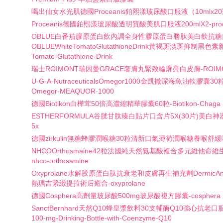
喝出仙女水光肌德國Proceanis鉑熙漾玻尿酸口服液（10mlx20瓶）-
Proceanis德國鉑熙漾玻尿酸透明質酸美肌口服液200mlX2-proce
OBLUE白番茄膠原蛋白飲內調全身性膠原蛋白勝肽美白飲抗
OBLUEWhiteTomatoGlutathioneDrink黃褐斑淡斑抑制黑色素
Tomato-Glutathione-Drink
瑞士ROIMONT瑞因曼GRACE奢膚丸緊致輪廓亮白皮膚-ROIMO
U-G-A-NutraceuticalsOmegor1000金凱撒深海魚油軟膠囊3
Omegor-MEAQUOR-1000
德國Biotikon白樺茸50倍高濃縮精華膠囊60粒-Biotikon-Chaga
ESTHERFORMULA谷胱甘肽臻白貼片口含片5X(30片)美白神器-est
5x
德國zirkulin無糖蜂膠潤喉糖30粒清新口氣薄荷潤喉糖養喉舒緩喉嚨痛
NHCOOrthosmaine42粒法國純天然氨基酸複合多元維他命
nhco-orthosamine
Oxyprolane水解胶原蛋白肽抗衰老和皮膚再生補充劑DermicAn
熱瑪吉緊緻提拉術后癒合-oxyprolane
德國Cosphera高劑量玻尿酸500mg玻尿酸複方膠囊-cosphera
SanctBernhard天然Q10蜂皇漿飲料30支輔酶Q10強心抗老口服液-Q
100-mg-Drinking-Bottle-with-Coenzyme-Q10