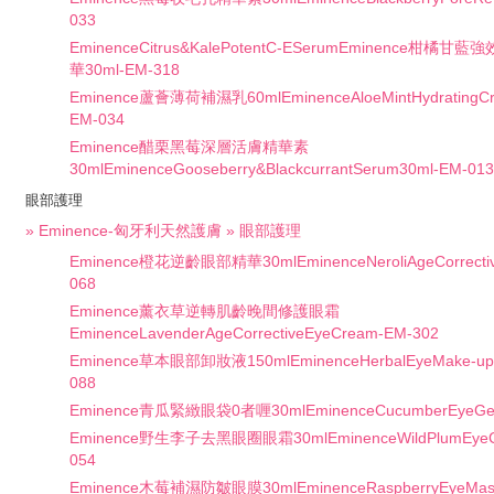
033
EminenceCitrus&KalePotentC-ESerumEminence柑
華30ml-EM-318
Eminence蘆薈薄荷補濕乳60mlEminenceAloeMintHydratingCr
EM-034
Eminence醋栗黑莓深層活膚精華素
30mlEminenceGooseberry&BlackcurrantSerum30ml-EM-013
眼部護理
» Eminence-匈牙利天然護膚 » 眼部護理
Eminence橙花逆齡眼部精華30mlEminenceNeroliAgeCorrectiv
068
Eminence薰衣草逆轉肌齡晚間修護眼霜
EminenceLavenderAgeCorrectiveEyeCream-EM-302
Eminence草本眼部卸妝液150mlEminenceHerbalEyeMake-up
088
Eminence青瓜緊緻眼袋0者喱30mlEminenceCucumberEyeGel
Eminence野生李子去黑眼圈眼霜30mlEminenceWildPlumEyeC
054
Eminence木莓補濕防皺眼膜30mlEminenceRaspberryEyeMasq