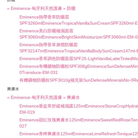
» Eminence-匈牙利天然護膚 » 防曬
Eminence熱帶香草防曬霜
SPF3260mlEminenceTropicalVanillaSunCreamSPF3260ml-
Eminence美白防曬補濕面霜
SPF3060mlEminenceBrightSkinMoisturizerSPF3060ml-EM-
Eminence熱帶香草身體防曬霜
SPF32147mlEminenceTropicalVanillaBodySunCream147ml-
Eminence香草調色防曬面霜SPF25-LightVanillaLatteTintedMois
Eminence有機礦物防曬粉SPF308gEminenceSunDefenseMine
0Transluce-EM-031
有機礦物防曬粉SPF3010g補充裝SunDefenseMineralsNo-0Refi
爽膚水
» Eminence-匈牙利天然護膚 » 爽膚水
Eminence垂盆草舒緩補濕露125mlEminenceStoneCropHydratin
EM-019
Eminence甜紅玫瑰爽膚水125mlEminenceSweetRedRoseToni
027
Eminence青檸爽膚水125mlEminenceLimeRefreshTonique12