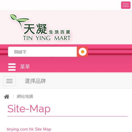
T
o
g
g
l
e
n
a
v
i
g
菜單
a
t
選擇品牌
T
i
o
o
g
n
網站地圖
g
Site-Map
l
e
n
a
v
tinying.com.hk Site Map