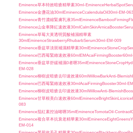
Eminence草本特效暗瘡精華素30ml-EminenceHerbalSpotSeru
Eminence金盞花油30mlEminenceCcalendulaOil30ml-EM-06
Eminence青竹濃縮緊膚乳液35mlEminenceBambooFirmingFlui
Eminence山金車降紅速效液30mlCalmSkinArnicaBoosterSeru
Eminence草莓大黃透明質酸補濕精華素
30mlEminenceStrawberryRhubarbSerum30ml-EM-009
Eminence垂盆草淡斑補濕精華素30mlEminenceStoneCropSer
Eminence巴西莓緊緻速效液60mlEMAcaiFirmingBooster60ml
Eminence垂盆草舒緩補濕0者喱35mlEminenceStoneCropHydrat
EM-028
Eminence柳樹皮暗瘡去印速效液60mlWillowBarkAnti-BlemishB
Eminence巴西莓緊緻速效液30mlAcaiFirmingBooster30ml-EM
Eminence柳樹皮暗瘡去印速效液30mlWillowAnti-BlemishBoost
Eminence甘草根美白速效液60mlEminenceBrightSkinLicoriceR
083
Eminence茄紅素控油啫喱35mlEminenceTomotaOil-ContraolG
Eminence複合草本抗衰老精華素30mlEminenceEightGreensYou
EM-014
Eminence黑莓收毛孔精華素30mlEminenceBlackberryPoreRefi