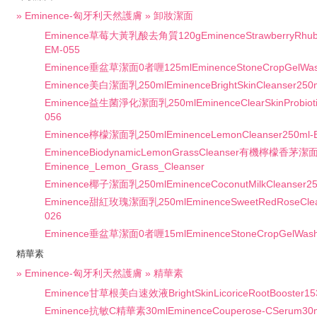
» Eminence-匈牙利天然護膚 » 卸妝潔面
Eminence草莓大黃乳酸去角質120gEminenceStrawberryRhubar
EM-055
Eminence垂盆草潔面0者喱125mlEminenceStoneCropGelWas
Eminence美白潔面乳250mlEminenceBrightSkinCleanser250
Eminence益生菌淨化潔面乳250mlEminenceClearSkinProbiotic
056
Eminence檸檬潔面乳250mlEminenceLemonCleanser250ml-
EminenceBiodynamicLemonGrassCleanser有機檸檬香茅潔面
Eminence_Lemon_Grass_Cleanser
Eminence椰子潔面乳250mlEminenceCoconutMilkCleanser25
Eminence甜紅玫瑰潔面乳250mlEminenceSweetRedRoseClea
026
Eminence垂盆草潔面0者喱15mlEminenceStoneCropGelWash
精華素
» Eminence-匈牙利天然護膚 » 精華素
Eminence甘草根美白速效液BrightSkinLicoriceRootBooster15
Eminence抗敏C精華素30mlEminenceCouperose-CSerum30m