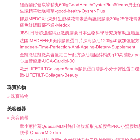
紐西蘭好健康蠔精丸60粒GoodHealthOysterPlus60cap
生蠔精華牡蠣精華-good-health-Oysrer-Plus
挪威MEDOX北歐野生越橘花青素藍莓護眼膠囊30粒25倍花
膚色舒緩眼部不適-Medox
JBSL日研超濃縮納豆激酶膠囊日本生物科學研究所幫助血脂血壓
法國IMEDEEN伊美婷膠原蛋白片深海魚油120粒40歲加強配
Imedeen-Time-Perfection-Anti-Ageing-Dietary-Supplement
金凱撒紅凱撒高含量紅曲米配方魚油膽固醇輔酶q10高濃度epa成人
心血管健康-UGA-Cardiol-90
歐洲LIFETILTCollagenBeauty膠原蛋白勝肽小分子彈性蛋白
緻-LIFETILT-Collagen-Beauty
珠寶飾物
» 珠寶飾物
美容儀器
» 美容儀器
章小蕙推薦QuasarMD科施佳健腹塑形光塑腰帶PRO小蠻腰燃
腰帶-QuasarMD-slim