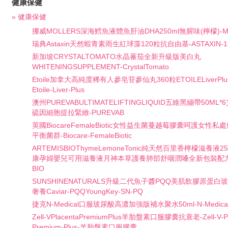
健康保健
» 健康保健
挪威MOLLERS深海鱈魚液體魚肝油DHA250ml無腥味(檸檬)-M
瑞典Astaxin天然蝦青素雨生紅球藻120粒抗自由基-ASTAXIN-1
新加坡CRYSTALTOMATO水晶蕃茄全新升級版美白丸
WHITENINGSUPPLEMENT-CrystalTomato
Etoile加拿大高純度稀有人參皂苷參仙丸360粒ETOILELiverPl
Etoile-Liver-Plus
澳州PUREVABULTIMATELIFTINGLIQUID五維黑繃帶50M
硫因細胞提拉緊緻-PUREVAB
英國BiocareFemaleBiotic女性益生菌蔓越莓膠囊呵護女性
平衡菌群-Biocare-FemaleBiotic
ARTEMISBIOThymeLemoneTonic純天然百里香檸檬滋養液
康孕婦嬰兒可用滋養液月神本草護養肺部舒咽潤嗓全新包裝配方升級
BIO
SUNSHINENATURALS升級二代魚子醬PQQ美肌飲膠原蛋
奢養Caviar-PQQYoungKey-SN-PQ
捷克N-Medical口服玻尿酸高濃加強版補水聚水50ml-N-Medi
Zell-VPlacentaPremiumPlus羊胎盤素口服膠囊抗衰老-Zell-V-Pl
Premium-Plus-羊胎盤素口服膠囊