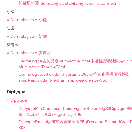
乾敏肌推薦-dermalogica-stabilizing-repair-cream-50ml
小樣
» Dermalogica » 小樣
防曬
» Dermalogica » 防曬
爽膚水
» Dermalogica » 爽膚水
Dermalogica德美樂嘉Multi-activeToner多活性營養液院裝473ml-
Multi-active-Toner-473ml
DermalogicaAntioxidantHydramist355ml抗氧化保濕噴霧院裝-de
smart-antioxidant-hydramist-pro-salon-size-355ml
Diptyque
» Diptyque
DiptyqueMiniCandleset-BaiesFiguierRoses70gX3Dipt
果、無花果、玫瑰)70gX3-DQ-206
DiptyqueRoses玫瑰室內香薰掛香35gDiptyque ScentedOval-R
305