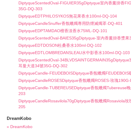
DiptyqueScentedOval-FIGUIER35gDiptyque室內香薰掛香F
35G-DQ-303
DiptyqueEDTPHILOSYKOS無花果香水100ml-DQ-104
DiptyqueCandleSnuffer香氛蠟燭專用防煙滅燭罩-DQ-401
DiptyqueEDPTAMDAO檀香淡香水75ML-DQ-101
DiptyqueScentedOval-BAIES35gDiptyque-室內香薰掛香漿果
DiptyqueEDTDOSON杜桑香水100ml-DQ-102
DiptyqueEDTLOMBREDANSLEAU水中影香水100ml-DQ-103
DiptyqueScentedOval-34BLVDSAINTGERMAIN35gDip
耳曼大道34號35G-DQ-302
DiptyqueCandle-FEUDEBOISDiptyque香氛蠟燭FEUDEBOIS
DiptyqueCandleROSESDiptyque香氛蠟燭ROSES-玫瑰190G-
DiptyqueCandle-TUBEREUSEDiptyque香氛蠟燭Tubereuse
203
DiptyqueCandleRosavilola70gDiptyque香氛蠟燭Rosaviol
205
DreamKobo
» DreamKobo