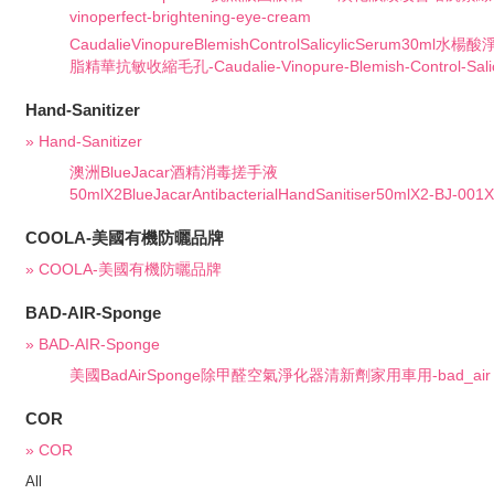
vinoperfect-brightening-eye-cream
CaudalieVinopureBlemishControlSalicylicSerum30
脂精華抗敏收縮毛孔-Caudalie-Vinopure-Blemish-Control-Salic
Hand-Sanitizer
» Hand-Sanitizer
澳洲BlueJacar酒精消毒搓手液
50mlX2BlueJacarAntibacterialHandSanitiser50mlX2-BJ-001
COOLA-美國有機防曬品牌
» COOLA-美國有機防曬品牌
BAD-AIR-Sponge
» BAD-AIR-Sponge
美國BadAirSponge除甲醛空氣淨化器清新劑家用車用-bad_air
COR
» COR
All