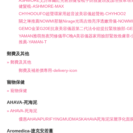
ASHMORE艾詩摩爾紅光射頻健發梳子防脫髮頭皮護理按摩增
健髮梳-ASHMORE-MAX
CHYHOOUFO超聲環家用超音波美容儀超聲炮-CHYHOO2
關之琳推薦NOWMI那魅Nirage光瑪吉煥亮淨透嫩滑儀-NOWMI
GEMO金茉G20E抗衰美容儀器第二代法令紋提拉緊致臉部-GEM
YAMAN雅萌熬夜閃修儀早C晚A美容儀器家用臉部緊致煥膚章
推薦-YAMAN-T
郵費及其他
» 郵費及其他
郵費及補差價專用-delivery-icon
寵物保健
» 寵物保健
AHAVA-死海泥
» AHAVA-死海泥
優惠AHAVAPURIFYINGMUDMASKAHAVA死海泥深層淨化面膜10
Aromedica-捷克安若蔓