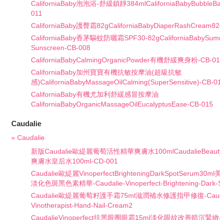
CaliforniaBaby泡泡浴-舒緩鎮靜384mlCaliforniaBabyBubbleBat
011
CaliforniaBaby護臀霜82gCaliforniaBabyDiaperRashCream82
CaliforniaBaby香茅驅蚊防曬霜SPF30-82gCaliforniaBabySum
Sunscreen-CB-008
CaliforniaBabyCalmingOrganicPowder有機舒緩爽身粉-CB-01
CaliforniaBaby加州寶寶有機抗敏按摩油(超級抗敏
感)CaliforniaBabyMassageOilCalming(SuperSensitive)-CB-0
CaliforniaBaby有機尤加利舒緩感冒按摩油
CaliforniaBabyOrganicMassageOilEucalyptusEase-CB-015
Caudalie
» Caudalie
新版Caudalie歐緹麗葡萄活性精華爽膚水100mlCaudalieBeaut
爽膚水皇后水100ml-CD-001
Caudalie歐緹麗VinoperfectBrighteningDarkSpotSeru
淡化色斑黑色素精華-Caudalie-Vinoperfect-Brightening-Dark-
Caudalie歐緹麗葡萄籽護手霜75ml滋潤補水修護指甲修復-Cauda
Vinotherapist-Hand-Nail-Cream2
CaudalieVinoperfect抗黑眼圈眼霜15ml淡化眼紋改善暗沉緊緻-ca