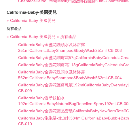
ChantecailleBioLiftingMask升級版鑽石面膜50ml-Chantecaille
California-Baby-美國嬰兒
» California-Baby-美國嬰兒
所有產品
» California-Baby-美國嬰兒 » 所有產品
CaliforniaBaby金盞花洗頭水及沐浴露
251mlCaliforniaBabyShampoo&BodyWash251ml-CB-003
CaliforniaBaby金盞花潤膚霜57gCaliforniaBabyCalendulaCre
CaliforniaBaby金盞花潤膚霜113gCaliforniaBabyCalendulaCr
CaliforniaBaby金盞花洗頭水及沐浴露
562mlCaliforniaBabyShampoo&BodyWash562ml-CB-004
CaliforniaBaby金盞花護膚乳液192mlCaliforniaBabyEverydayLo
CB-009
CaliforniaBaby香矛蚊怕水
192mlCaliforniaBabyNaturalBugRepellentSpray192ml-CB-00
CaliforniaBaby金盞花禮品套裝CaliforniaBabyNewBornTote￿Ca
CaliforniaBaby泡泡浴-尤加利384mlCaliforniaBabyBubbleBath-
CB-010