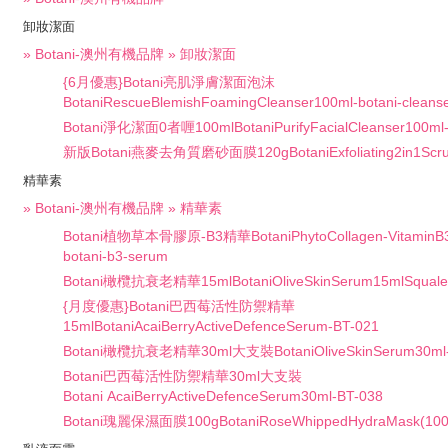
卸妝潔面
» Botani-澳州有機品牌 » 卸妝潔面
{6月優惠}Botani亮肌淨膚潔面泡沫
BotaniRescueBlemishFoamingCleanser100ml-botani-cleans
Botani淨化潔面0者喱100mlBotaniPurifyFacialCleanser100ml
新版Botani燕麥去角質磨砂面膜120gBotaniExfoliating2in1Scru
精華素
» Botani-澳州有機品牌 » 精華素
Botani植物草本骨膠原-B3精華BotaniPhytoCollagen-VitaminB
botani-b3-serum
Botani橄欖抗衰老精華15mlBotaniOliveSkinSerum15mlSquale
{月度優惠}Botani巴西莓活性防禦精華
15mlBotaniAcaiBerryActiveDefenceSerum-BT-021
Botani橄欖抗衰老精華30ml大支裝BotaniOliveSkinSerum30ml-
Botani巴西莓活性防禦精華30ml大支裝
Botani AcaiBerryActiveDefenceSerum30ml-BT-038
Botani瑰麗保濕面膜100gBotaniRoseWhippedHydraMask(100g