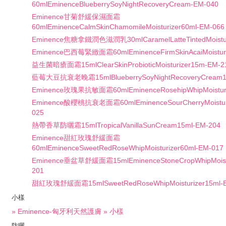
60mlEminenceBlueberrySoyNightRecoveryCream-EM-040
Eminence甘菊舒緩保濕面霜
60mlEminenceCalmSkinChamomileMoisturizer60ml-EM-066
Eminence焦糖拿鐵潤色滋潤乳30mlCaramelLatteTintedMoistur
Eminence巴西莓緊緻面霜60mlEminenceFirmSkinAcaiMoisturi
益生菌暗瘡面霜15mlClearSkinProbioticMoisturizer15m-EM-2
藍莓大豆抗衰老晚霜15mlBlueberrySoyNightRecoveryCream1
Eminence玫瑰果抗敏面霜60mlEminenceRosehipWhipMoisturi
Eminence酸櫻桃抗衰老面霜60mlEminenceSourCherryMoisturi
025
熱帶香草防曬霜15mlTropicalVanillaSunCream15ml-EM-204
Eminence甜紅玫瑰舒緩面霜
60mlEminenceSweetRedRoseWhipMoisturizer60ml-EM-017
Eminence垂盆草舒緩面霜15mlEminenceStoneCropWhipMoistu
201
甜紅玫瑰舒緩面霜15mlSweetRedRoseWhipMoisturizer15ml-
小樣
» Eminence-匈牙利天然護膚 » 小樣
防曬