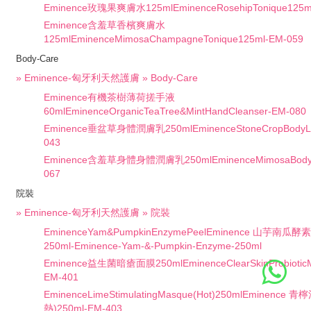
Eminence玫瑰果爽膚水125mlEminenceRosehipTonique125m
Eminence含羞草香檳爽膚水
125mlEminenceMimosaChampagneTonique125ml-EM-059
Body-Care
» Eminence-匈牙利天然護膚 » Body-Care
Eminence有機茶樹薄荷搓手液
60mlEminenceOrganicTeaTree&MintHandCleanser-EM-080
Eminence垂盆草身體潤膚乳250mlEminenceStoneCropBodyLot
043
Eminence含羞草身體身體潤膚乳250mlEminenceMimosaBodyLo
067
院裝
» Eminence-匈牙利天然護膚 » 院裝
EminenceYam&PumpkinEnzymePeelEminence 山芋南
250ml-Eminence-Yam-&-Pumpkin-Enzyme-250ml
Eminence益生菌暗瘡面膜250mlEminenceClearSkinProbioticM
EM-401
EminenceLimeStimulatingMasque(Hot)250mlEminenc
熱)250ml-EM-403