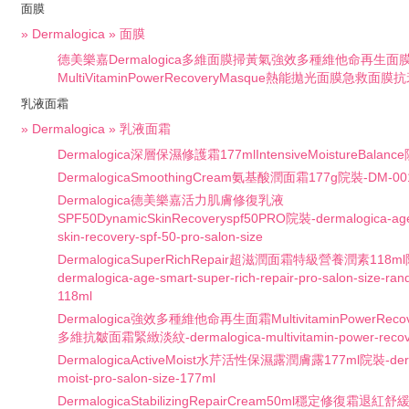
面膜
» Dermalogica » 面膜
德美樂嘉Dermalogica多維面膜掃黃氣強效多種維他命再生面
MultiVitaminPowerRecoveryMasque熱能拋光面膜急救面膜抗
乳液面霜
» Dermalogica » 乳液面霜
Dermalogica深層保濕修護霜177mlIntensiveMoistureBalanc
DermalogicaSmoothingCream氨基酸潤面霜177g院裝-DM-00
Dermalogica德美樂嘉活力肌膚修復乳液
SPF50DynamicSkinRecoveryspf50PRO院裝-dermalogica-age
skin-recovery-spf-50-pro-salon-size
DermalogicaSuperRichRepair超滋潤面霜特級營養潤素118m
dermalogica-age-smart-super-rich-repair-pro-salon-size-ra
118ml
Dermalogica強效多種維他命再生面霜MultivitaminPowerRecov
多維抗皺面霜緊緻淡紋-dermalogica-multivitamin-power-recove
DermalogicaActiveMoist水芹活性保濕露潤膚露177ml院裝-dermal
moist-pro-salon-size-177ml
DermalogicaStabilizingRepairCream50ml穩定修復霜