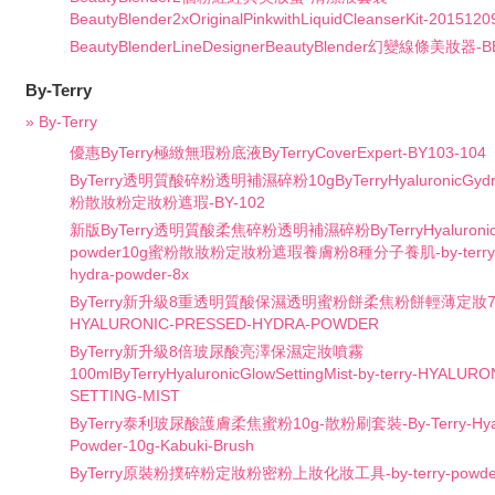
BeautyBlender2xOriginalPinkwithLiquidCleanserKit-201512
BeautyBlenderLineDesignerBeautyBlender幻變線條美妝器-B
By-Terry
» By-Terry
優惠ByTerry極緻無瑕粉底液ByTerryCoverExpert-BY103-104
ByTerry透明質酸碎粉透明補濕碎粉10gByTerryHyaluronicGydr
粉散妝粉定妝粉遮瑕-BY-102
新版ByTerry透明質酸柔焦碎粉透明補濕碎粉ByTerryHyaluronicG
powder10g蜜粉散妝粉定妝粉遮瑕養膚粉8種分子養肌-by-terry-hya
hydra-powder-8x
ByTerry新升級8重透明質酸保濕透明蜜粉餅柔焦粉餅輕薄定妝7-5g-b
HYALURONIC-PRESSED-HYDRA-POWDER
ByTerry新升級8倍玻尿酸亮澤保濕定妝噴霧
100mlByTerryHyaluronicGlowSettingMist-by-terry-HYALU
SETTING-MIST
ByTerry泰利玻尿酸護膚柔焦蜜粉10g-散粉刷套裝-By-Terry-Hyalur
Powder-10g-Kabuki-Brush
ByTerry原裝粉撲碎粉定妝粉密粉上妝化妝工具-by-terry-powder-