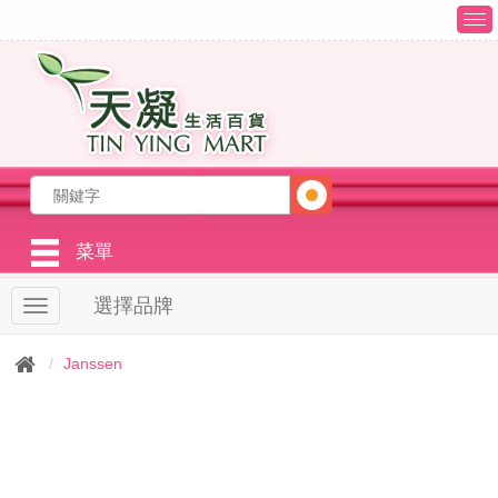
T
o
g
g
l
e
n
a
v
i
g
菜單
a
t
選擇品牌
T
i
o
o
g
n
Janssen
g
l
e
n
a
v