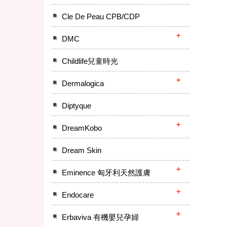
Cle De Peau CPB/CDP
DMC
Childlife兒童時光
Dermalogica
Diptyque
DreamKobo
Dream Skin
Eminence 匈牙利天然護膚
Endocare
Erbaviva 有機嬰兒孕婦