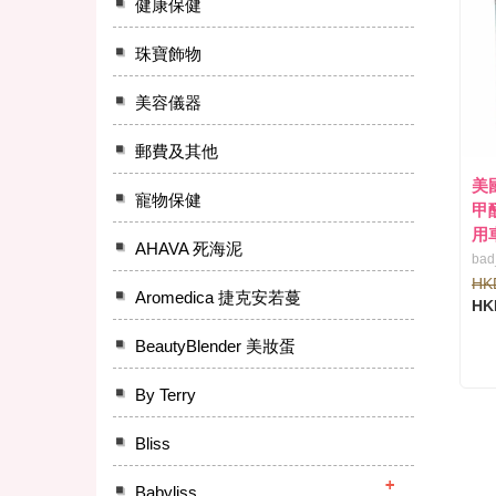
健康保健
珠寶飾物
美容儀器
郵費及其他
美國
寵物保健
甲
用
AHAVA 死海泥
bad
HK
Aromedica 捷克安若蔓
HK
BeautyBlender 美妝蛋
By Terry
Bliss
Babyliss