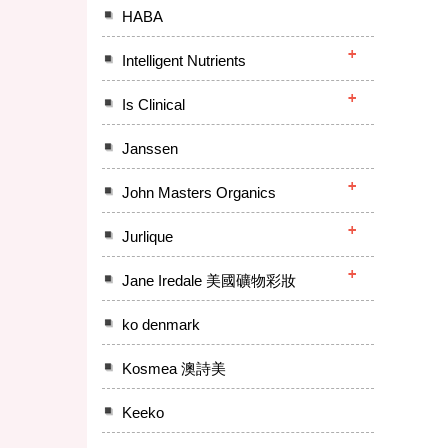
HABA
Intelligent Nutrients
Is Clinical
Janssen
John Masters Organics
Jurlique
Jane Iredale 美國礦物彩妝
ko denmark
Kosmea 澳詩美
Keeko