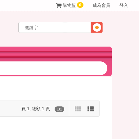
0
購物籃
成為會員
登入
頁 1, 總額 1 頁
1/1