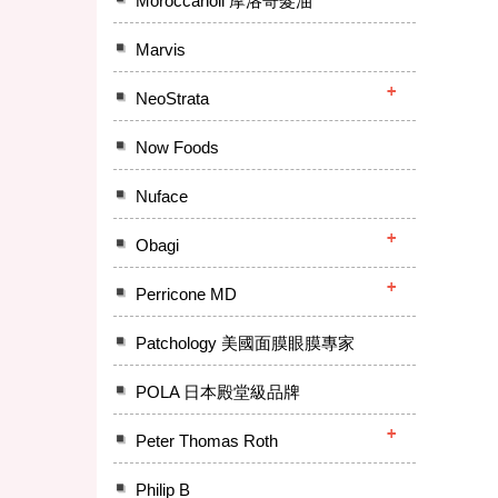
Moroccanoil 摩洛哥髮油
Marvis
NeoStrata
Now Foods
Nuface
Obagi
Perricone MD
Patchology 美國面膜眼膜專家
POLA 日本殿堂級品牌
Peter Thomas Roth
Philip B