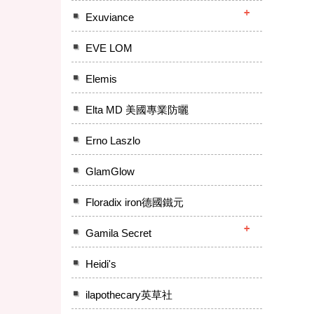
Exuviance
EVE LOM
Elemis
Elta MD 美國專業防曬
Erno Laszlo
GlamGlow
Floradix iron德國鐵元
Gamila Secret
Heidi's
ilapothecary英草社