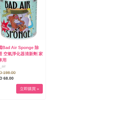
Bad Air Sponge 除
醛 空氣淨化器清新劑 家
車用
_air
D 198.00
D 68.00
立即購買 »