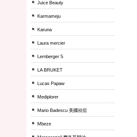
Juice Beauty
Karmameju
Karuna
Laura mercier
Lernberger S
LA BRUKET
Lucas Papaw
Mediplorer
Mario Badescu 美國祛痘
Mbeze