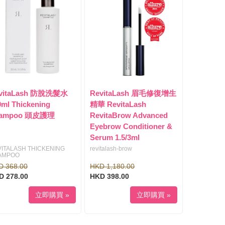
vitaLash 防脫洗髮水
RevitaLash 眉毛修復增生
0ml Thickening
精華 RevitaLash
ampoo 頭皮護理
RevitaBrow Advanced
Eyebrow Conditioner &
Serum 1.5/3ml
ITALASH THICKENING
revitalash-brow
AMPOO
D 368.00
HKD 1,180.00
D 278.00
HKD 398.00
立即購買 »
立即購買 »