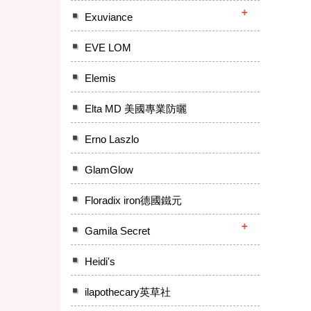
Exuviance
EVE LOM
Elemis
Elta MD 美國專業防曬
Erno Laszlo
GlamGlow
Floradix iron德國鐵元
Gamila Secret
Heidi's
ilapothecary英草社