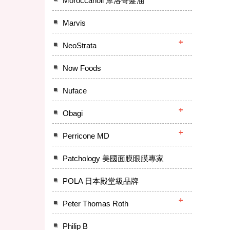
Moroccanoil 摩洛哥髮油
Marvis
NeoStrata
Now Foods
Nuface
Obagi
Perricone MD
Patchology 美國面膜眼膜專家
POLA 日本殿堂級品牌
Peter Thomas Roth
Philip B