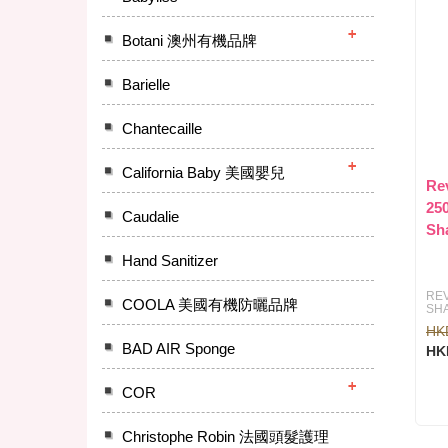
Botani 澳州有機品牌
Barielle
Chantecaille
California Baby 美國嬰兒
Re
25
Caudalie
Sh
Hand Sanitizer
REV
COOLA 美國有機防曬品牌
SH
HK
BAD AIR Sponge
HK
COR
Christophe Robin 法國頭髮護理