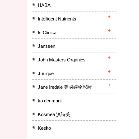
HABA
Intelligent Nutrients
Is Clinical
Janssen
John Masters Organics
Jurlique
Jane Iredale 美國礦物彩妝
ko denmark
Kosmea 澳詩美
Keeko