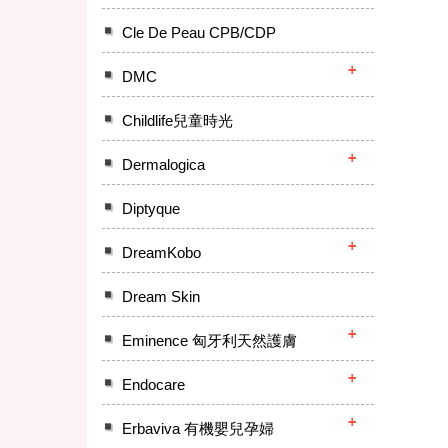
Cle De Peau CPB/CDP
DMC
Childlife兒童時光
Dermalogica
Diptyque
DreamKobo
Dream Skin
Eminence 匈牙利天然護膚
Endocare
Erbaviva 有機嬰兒孕婦