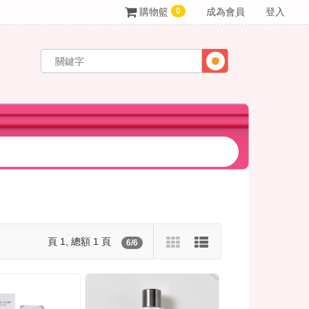
0
購物籃
成為會員
登入
頁 1, 總額 1 頁
6/6