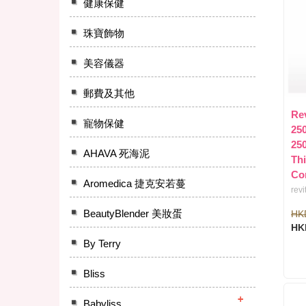
健康保健
珠寶飾物
美容儀器
郵費及其他
Re
寵物保健
25
25
AHAVA 死海泥
Th
Co
Aromedica 捷克安若蔓
revi
BeautyBlender 美妝蛋
HK
HK
By Terry
Bliss
Babyliss