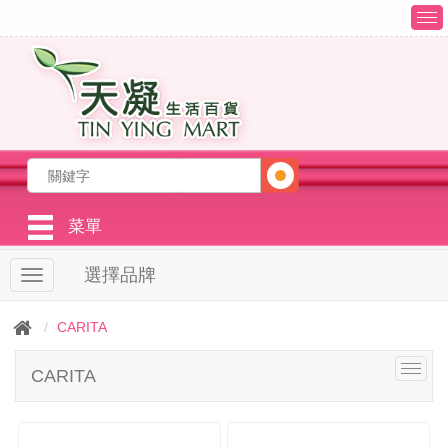
T
o
g
g
l
e
n
a
v
i
g
菜單
a
t
選擇品牌
T
i
o
o
g
n
CARITA
g
l
T
CARITA
e
o
n
g
a
g
v