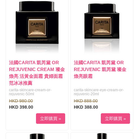
l
i
e
g
n
a
a
t
v
i
i
o
g
n
a
t
i
法國CARITA 凱芮黛 OR
法國CARITA 凱芮黛 OR
o
REJUVENIC CREAM 璨金
REJUVENIC 凱芮黛 璨金
n
煥亮 活黃金面霜 貴婦面霜
煥亮眼霜
范冰冰推薦
carita-skincare-cream-or-
carita-skincare-eye-cream-or-
rejuvenic-50ml
rejuvenic-20ml
HKD 980.00
HKD 888.00
HKD 398.00
HKD 388.00
立即購買 »
立即購買 »