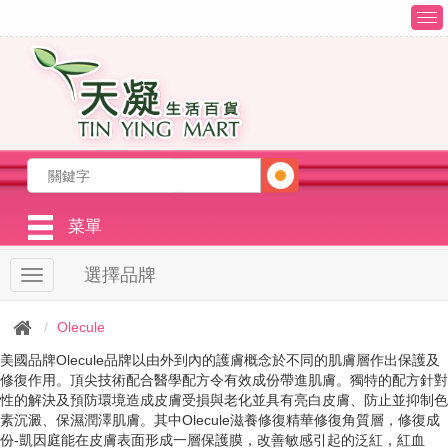
T
o
g
g
l
e
n
a
v
i
g
菜單
a
t
選擇品牌
T
i
o
o
g
n
Olecule
g
l
美國品牌Olecule品牌以由外到內的護膚概念於不同的肌膚層作出保護及
e
修復作用。頂尖技術配合醫學配方令有效成份帶進肌膚。獨特的配方針對
n
性的解決及預防環境造成皮膚受損與老化並具有亮白皮膚、防止並抑制色
a
素沉澱、保濕潤澤肌膚。其中Olecule滋養修復精華修復角質層，修復成
v
份-凱因庭能在皮膚表面形成一層保護膜，改善敏感引起的泛紅，紅血