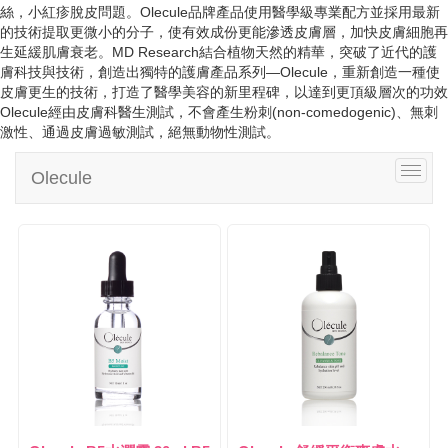
i
絲，小紅疹脫皮問題。Olecule品牌產品使用醫學級專業配方並採用最新
g
的技術提取更微小的分子，使有效成份更能滲透皮膚層，加快皮膚細胞再
a
生延緩肌膚衰老。MD Research結合植物天然的精華，突破了近代的護
t
膚科技與技術，創造出獨特的護膚產品系列—Olecule，重新創造一種使
i
皮膚更生的技術，打造了醫學美容的新里程碑，以達到更頂級層次的功效
o
Olecule經由皮膚科醫生測試，不會產生粉刺(non-comedogenic)、無刺
n
激性、通過皮膚過敏測試，絕無動物性測試。
T
Olecule
o
g
g
l
e
n
a
v
i
g
a
t
i