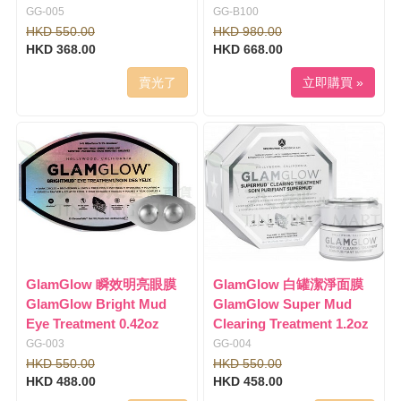
GG-005
GG-B100
HKD 550.00
HKD 980.00
HKD 368.00
HKD 668.00
賣光了
立即購買 »
GlamGlow 瞬效明亮眼膜
GlamGlow 白罐潔淨面膜
GlamGlow Bright Mud
GlamGlow Super Mud
Eye Treatment 0.42oz
Clearing Treatment 1.2oz
GG-003
GG-004
HKD 550.00
HKD 550.00
HKD 488.00
HKD 458.00