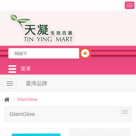
T
o
g
g
l
e
n
a
v
i
g
菜單
a
t
選擇品牌
T
i
o
o
g
n
GlamGlow
g
l
T
GlamGlow
e
o
n
g
a
g
v