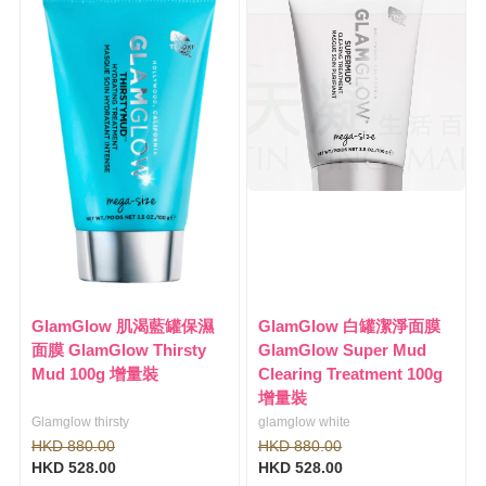
l
i
e
g
n
a
a
t
v
i
i
o
g
n
a
t
i
o
n
GlamGlow 肌渴藍罐保濕
GlamGlow 白罐潔淨面膜
面膜 GlamGlow Thirsty
GlamGlow Super Mud
Mud 100g 增量裝
Clearing Treatment 100g
增量裝
Glamglow thirsty
glamglow white
HKD 880.00
HKD 880.00
HKD 528.00
HKD 528.00