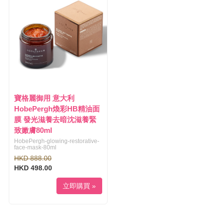
l
i
e
g
n
a
a
t
v
i
i
o
g
n
a
t
i
寶格麗御用 意大利
o
HobePergh煥彩HB精油面
n
膜 發光滋養去暗沈滋養緊
致嫩膚80ml
HobePergh-glowing-restorative-
face-mask-80ml
HKD 888.00
HKD 498.00
立即購買 »