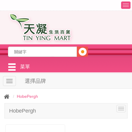
T
o
g
g
l
e
n
a
v
i
g
菜單
a
t
選擇品牌
T
i
o
o
g
n
HobePergh
g
l
T
HobePergh
e
o
n
g
a
g
v