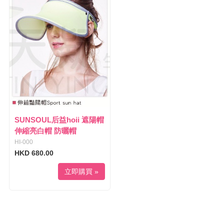
l
i
e
g
n
a
a
t
v
i
i
o
g
n
a
t
i
o
n
SUNSOUL后益hoii 遮陽帽
伸縮亮白帽 防曬帽
HI-000
HKD 680.00
立即購買 »