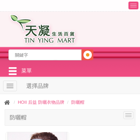
T
o
g
g
l
e
n
a
v
i
g
菜單
a
t
選擇品牌
T
i
o
o
g
n
HOII 后益 防曬衣物品牌
防曬帽
g
l
T
防曬帽
e
o
n
g
a
g
v