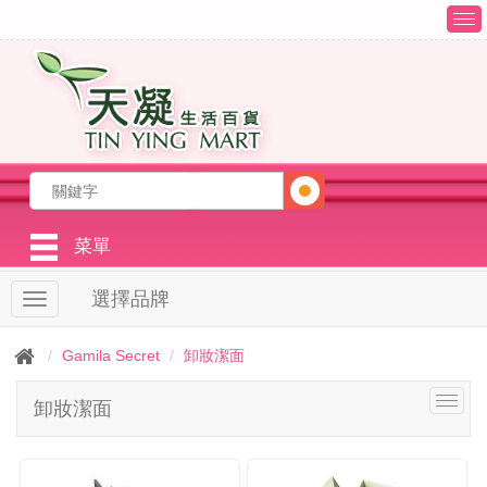
T
o
g
g
l
e
n
a
v
i
g
菜單
a
t
選擇品牌
T
i
o
o
g
n
Gamila Secret
卸妝潔面
g
l
T
卸妝潔面
e
o
n
g
a
g
v