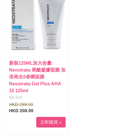
l
i
e
g
n
a
a
t
v
i
i
o
g
n
a
t
i
新裝125ML加大份量:
o
Neostrata 果酸凝膠面膜 加
n
倍再生0者喱面膜
Neostrata Gel Plus AHA
15 125ml
NS-018
HKD 299.00
HKD 208.00
立即購買 »