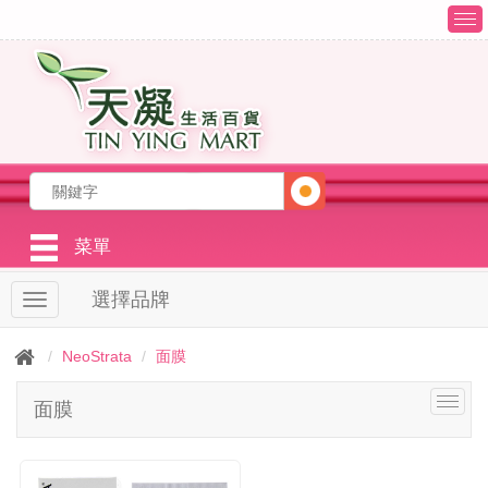
T
o
g
g
l
e
n
a
v
i
g
菜單
a
t
選擇品牌
T
i
o
o
g
n
NeoStrata
面膜
g
l
T
面膜
e
o
n
g
a
g
v