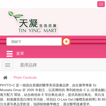
T
o
g
g
l
e
n
a
v
i
g
菜單
a
t
選擇品牌
T
i
o
o
g
n
Phyto Ceuticals
g
l
PHYTO-C 是一個源自美國的醫學美容護膚品牌，由生藥學專家 Dr.
e
Mostafa Omar 於 2005 年創立，以其獨特的 專利維他命 C (L-抗壞血酸)
n
複方配方 聞名，結合維他命 E 等抗氧化成分，提供高效抗氧化、美白淡
a
斑、刺激膠原蛋白增生等功效，特別以 O-Live Gel (橄欖高效精華) 和 B5
v
注水露等產品受歡迎，強調植物藥學概念，適合醫學護膚需求。