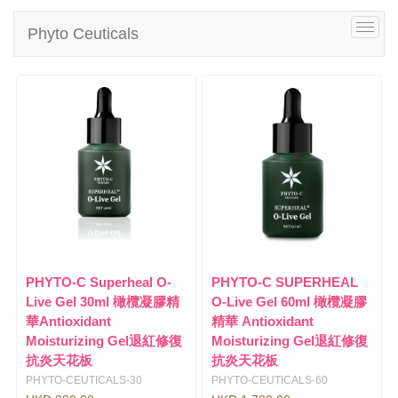
i
g
T
Phyto Ceuticals
a
o
t
g
i
g
o
l
n
e
n
a
v
i
g
a
t
i
o
PHYTO-C Superheal O-
PHYTO-C SUPERHEAL
n
Live Gel 30ml 橄欖凝膠精
O-Live Gel 60ml 橄欖凝膠
華Antioxidant
精華 Antioxidant
Moisturizing Gel退紅修復
Moisturizing Gel退紅修復
抗炎天花板
抗炎天花板
PHYTO-CEUTICALS-30
PHYTO-CEUTICALS-60