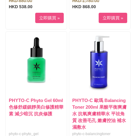
HKD 880.00
HKD 1,780.00
HKD 538.00
HKD 868.00
立即購買 »
立即購買 »
PHYTO-C Phyto Gel 60ml
PHYTO-C 歐瑪 Balancing
色修舒緩鎮靜美白修護精華
Toner 200ml 果酸平衡爽膚
素 減少暗沉 抗炎修護
水 抗氧爽膚精華水 平祛角
質 改善毛孔 嫩膚控油 補水
濕敷水
phyto-c-phyto_gel
phyto-c-balancingtoner