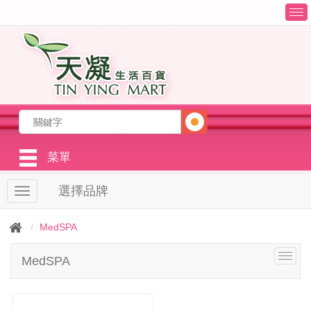
T
o
g
g
l
e
n
a
v
i
g
菜單
a
t
選擇品牌
T
i
o
o
g
n
MedSPA
g
l
T
MedSPA
e
o
n
g
a
g
v