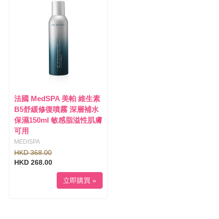
l
i
e
g
n
a
a
t
v
i
i
o
g
n
a
t
i
法國 MedSPA 美帕 維生素
o
B5舒緩修復噴霧 深層補水
n
保濕150ml 敏感脂溢性肌膚
可用
MEDISPA
HKD 368.00
HKD 268.00
立即購買 »