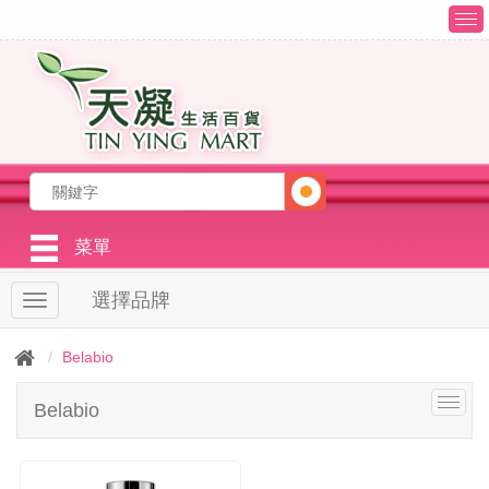
T
o
g
g
l
e
n
a
v
i
g
菜單
a
t
選擇品牌
T
i
o
o
g
n
Belabio
g
l
T
Belabio
e
o
n
g
a
g
v