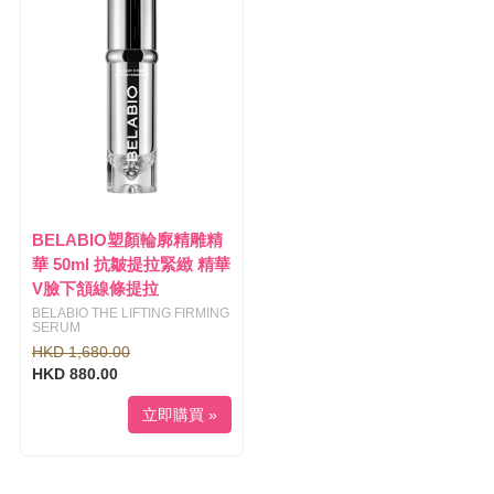
l
i
e
g
n
a
a
t
v
i
i
o
g
n
a
t
i
o
BELABIO塑顏輪廓精雕精
n
華 50ml 抗皺提拉緊緻 精華
V臉下頷線條提拉
BELABIO THE LIFTING FIRMING
SERUM
HKD 1,680.00
HKD 880.00
立即購買 »