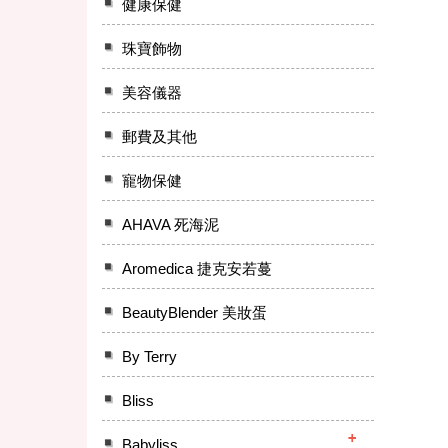
健康保健
珠寶飾物
美容儀器
郵費及其他
寵物保健
AHAVA 死海泥
Aromedica 捷克安若蔓
BeautyBlender 美妝蛋
By Terry
Bliss
Babyliss