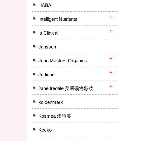
HABA
Intelligent Nutrients
Is Clinical
Janssen
John Masters Organics
Jurlique
Jane Iredale 美國礦物彩妝
ko denmark
Kosmea 澳詩美
Keeko