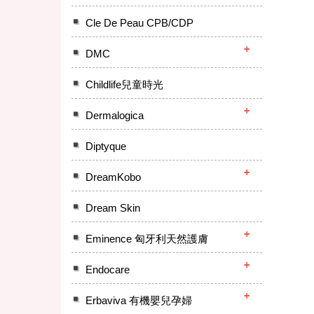
Cle De Peau CPB/CDP
DMC
Childlife兒童時光
Dermalogica
Diptyque
DreamKobo
Dream Skin
Eminence 匈牙利天然護膚
Endocare
Erbaviva 有機嬰兒孕婦