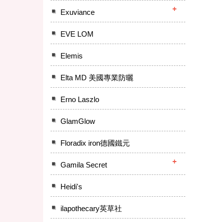
Exuviance
EVE LOM
Elemis
Elta MD 美國專業防曬
Erno Laszlo
GlamGlow
Floradix iron德國鐵元
Gamila Secret
Heidi's
ilapothecary英草社