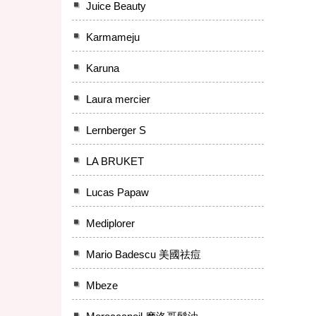
Juice Beauty
Karmameju
Karuna
Laura mercier
Lernberger S
LA BRUKET
Lucas Papaw
Mediplorer
Mario Badescu 美國祛痘
Mbeze