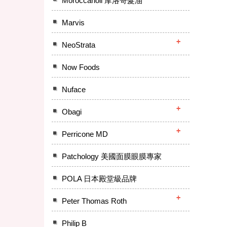
Moroccanoil 摩洛哥髮油
Marvis
NeoStrata
Now Foods
Nuface
Obagi
Perricone MD
Patchology 美國面膜眼膜專家
POLA 日本殿堂級品牌
Peter Thomas Roth
Philip B