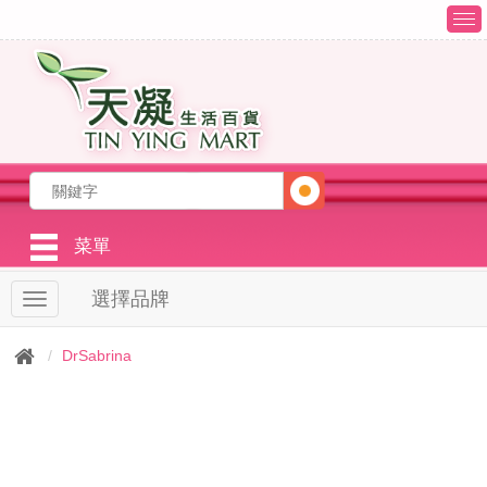
T
o
g
g
l
e
n
a
v
i
g
菜單
a
t
選擇品牌
T
i
o
o
g
n
DrSabrina
g
l
e
n
a
v