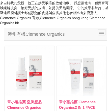
i
來自於我的父親，他正在接受喉癌的放射治療。 我想讓他有一種藥膏可
g
以緩解皮炎，治癒受損的皮膚，並提供天然屏障。 它的效果非常好，甚
a
至連腫瘤科護士都稱讚他的皮膚與病房其他患者相比有多麼驚人。
t
Clemence Organics 香港,Clemence Organics hong kong,Clemence
i
Organics hk
o
n
T
澳州有機Clemence Organics
o
g
g
l
e
n
a
v
i
g
a
t
i
章小蕙推薦 皇牌產品
章小蕙推薦 Clemence
o
Clemence Organics
Organics2 IN 1 FACE
n