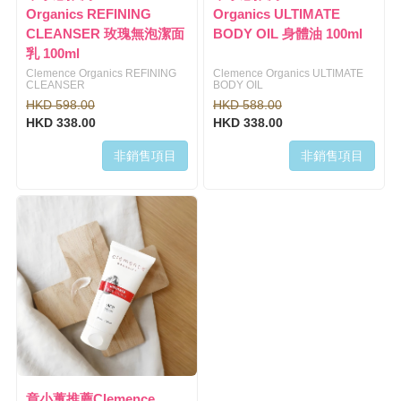
Organics REFINING
Organics ULTIMATE
CLEANSER 玫瑰無泡潔面
BODY OIL 身體油 100ml
乳 100ml
Clemence Organics REFINING
Clemence Organics ULTIMATE
CLEANSER
BODY OIL
HKD 598.00
HKD 588.00
HKD 338.00
HKD 338.00
非銷售項目
非銷售項目
章小蕙推薦Clemence