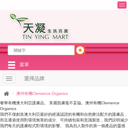
T
o
g
g
l
e
n
a
v
i
g
菜單
a
t
選擇品牌
T
i
o
o
g
n
澳州有機Clemence Organics
g
l
奢華有機澳大利亞護膚品。 美麗肌膚毫不妥協。澳州有機Clemence
e
Organics
n
我們不僅創造澳大利亞最好的經過認證的有機和自然療法配方的護膚品，
a
而且通過使用對環境無害的成分、可持續包裝和意識製造，我們説明減少
v
我們每天的護膚程式對環境的影響。 我為別人製作的第一個產品的靈感