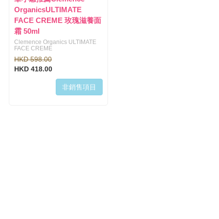
OrganicsULTIMATE
FACE CREME 玫瑰滋養面
霜 50ml
Clemence Organics ULTIMATE
FACE CREME
HKD 598.00
HKD 418.00
非銷售項目