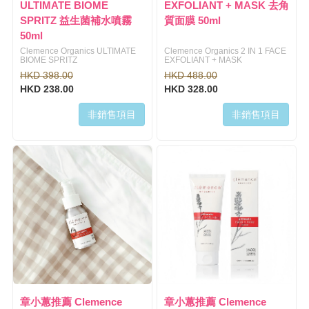
ULTIMATE BIOME
EXFOLIANT + MASK 去角
SPRITZ 益生菌補水噴霧
質面膜 50ml
50ml
Clemence Organics ULTIMATE
Clemence Organics 2 IN 1 FACE
BIOME SPRITZ
EXFOLIANT + MASK
HKD 398.00
HKD 488.00
HKD 238.00
HKD 328.00
非銷售項目
非銷售項目
章小蕙推薦 Clemence
章小蕙推薦 Clemence