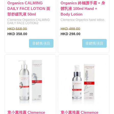
Organics CALMING
Organics 終極護手霜 + 身
DAILY FACE LOTION 面
體乳液 100ml Hand +
部舒緩乳液 50ml
Body Lotion
Clemence Organics CALMING
Clemence Organics hand lotion
DAILY FACE LOTION2
HKD 568.00
HKD 488.00
HKD 358.00
HKD 298.00
非銷售項目
非銷售項目
章小蕙推薦 Clemence
章小蕙推薦 Clemence