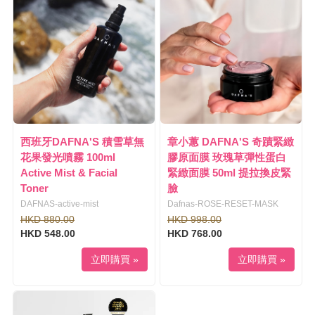
l
i
e
g
n
a
a
t
v
i
i
o
g
n
a
t
i
西班牙DAFNA'S 積雪草無
章小蕙 DAFNA'S 奇蹟緊緻
o
花果發光噴霧 100ml
膠原面膜 玫瑰草彈性蛋白
n
Active Mist & Facial
緊緻面膜 50ml 提拉換皮緊
Toner
臉
DAFNAS-active-mist
Dafnas-ROSE-RESET-MASK
HKD 880.00
HKD 998.00
HKD 548.00
HKD 768.00
立即購買 »
立即購買 »