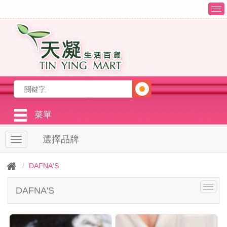
T
o
g
g
l
e
n
a
v
i
g
菜單
a
t
選擇品牌
T
i
o
o
g
n
DAFNA'S
g
l
T
DAFNA'S
e
o
n
g
a
g
v