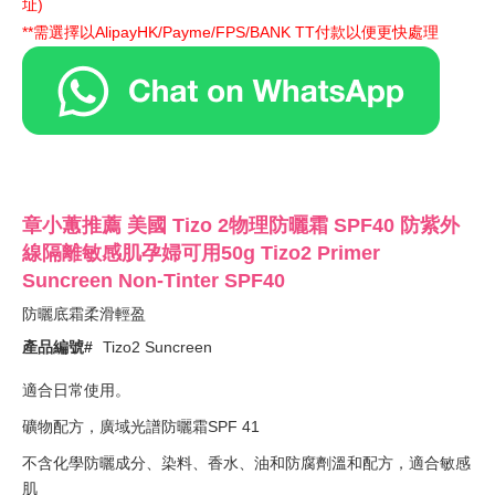
址)
**需選擇以AlipayHK/Payme/FPS/BANK TT付款以便更快處理
章小蕙推薦 美國 Tizo 2物理防曬霜 SPF40 防紫外
線隔離敏感肌孕婦可用50g Tizo2 Primer
Suncreen Non-Tinter SPF40
防曬底霜柔滑輕盈
產品編號#
Tizo2 Suncreen
適合日常使用。
礦物配方，廣域光譜防曬霜SPF 41
不含化學防曬成分、染料、香水、油和防腐劑溫和配方，適合敏感
肌