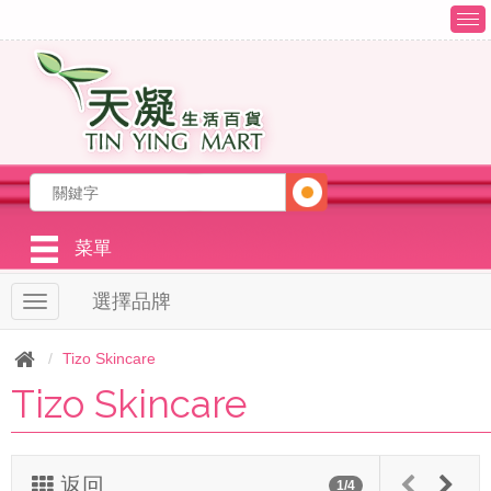
T
o
g
g
l
e
n
a
v
i
g
菜單
a
t
選擇品牌
T
i
o
o
g
n
Tizo Skincare
g
Tizo Skincare
l
e
n
a
v
返回
1/4