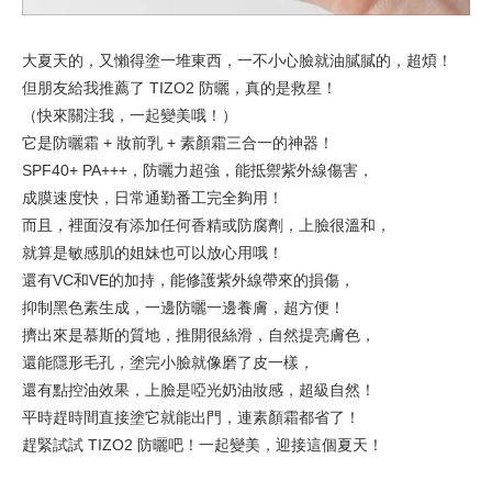
大夏天的，又懶得塗一堆東西，一不小心臉就油膩膩的，超煩！
但朋友給我推薦了 TIZO2 防曬，真的是救星！
（快來關注我，一起變美哦！
）
它是防曬霜 + 妝前乳 + 素顏霜三合一的神器！
SPF40+ PA+++，防曬力超強，能抵禦紫外線傷害，
成膜速度快，日常通勤番工完全夠用！
而且，裡面沒有添加任何香精或防腐劑，上臉很溫和，
就算是敏感肌的姐妹也可以放心用哦！
還有VC和VE的加持，能修護紫外線帶來的損傷，
抑制黑色素生成，一邊防曬一邊養膚，超方便！
擠出來是慕斯的質地，推開很絲滑，自然提亮膚色，
還能隱形毛孔，塗完小臉就像磨了皮一樣，
還有點控油效果，上臉是啞光奶油妝感，超級自然！
平時趕時間直接塗它就能出門，連素顏霜都省了！
趕緊試試 TIZO2 防曬吧！一起變美，迎接這個夏天！