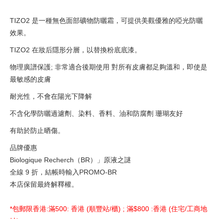
TIZO2 是一種無色面部礦物防曬霜，可提供美觀優雅的啞光防曬
效果。
TIZO2 在妝后隱形分層，以替換粉底底漆。
物理廣譜保護; 非常適合後期使用 對所有皮膚都足夠溫和，即使是
最敏感的皮膚
耐光性，不會在陽光下降解
不含化學防曬過濾劑、染料、香料、油和防腐劑 珊瑚友好
有助於防止晒傷。
品牌優惠
Biologique Recherch（BR）」原液之謎
全線 9 折，結帳時輸入PROMO-BR
本店保留最終解釋權。
*包郵限香港:滿500: 香港 (順豐站/櫃) ; 滿$800 :香港 (住宅/工商地