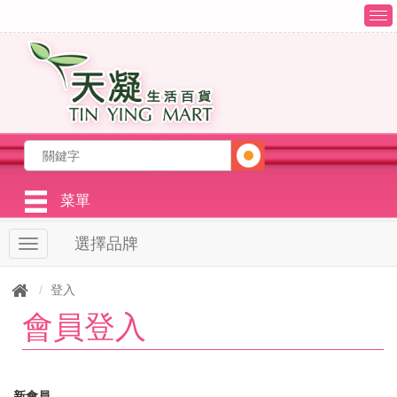
T
o
g
g
l
e
n
a
v
i
g
菜單
a
t
選擇品牌
T
i
o
o
g
n
登入
g
會員登入
l
e
n
a
v
新會員