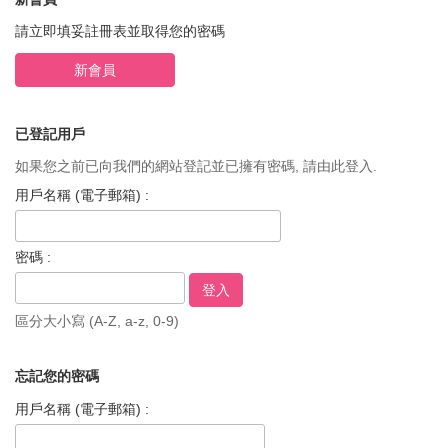
i
g
請立即填妥註冊表並取得您的密碼
a
t
i
o
n
已登記用戶
如果您之前已向我們的網站登記並已擁有密碼, 請由此登入.
用戶名稱 (電子郵箱) :
密碼 :
區分大小寫 (A-Z, a-z, 0-9)
忘記您的密碼
用戶名稱 (電子郵箱) :